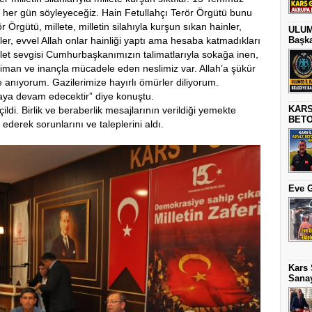
z, her gün söyleyeceğiz. Hain Fetullahçı Terör Örgütü bunu
 Örgütü, millete, milletin silahıyla kurşun sıkan hainler,
ULUME
ler, evvel Allah onlar hainliği yaptı ama hesaba katmadıkları
Başka
millet sevgisi Cumhurbaşkanımızın talimatlarıyla sokağa inen,
 iman ve inançla mücadele eden neslimiz var. Allah’a şükür
anıyorum. Gazilerimize hayırlı ömürler diliyorum.
maya devam edecektir” diye konuştu.
KARS
i. Birlik ve beraberlik mesajlarının verildiği yemekte
BETO
 ederek sorunlarını ve taleplerini aldı.
Eve G
Kars 
Sanay