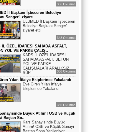
386 Okunma
D İl Başkanı İşbeceren Belediye
nı Senger'i ziyare..
ULUMED İl Başkanı İşbeceren
Belediye Başkanı Senger'i
ziyaret etti
348 Okunma
 İL ÖZEL İDARESİ SAHADA ASFALT,
N YOL VE PARKE ÇALIŞ..
KARS İL ÖZEL İDARESİ
SAHADA ASFALT, BETON
YOL VE PARKE
ÇALIŞMALARI ARALIKSIZ
336 Okunma
SÜR..
iren Yılan İtfaiye Ekiplerince Yakalandı
Eve Giren Yılan İtfaiye
Ekiplerince Yakalandı
335 Okunma
Sanayisinde Büyük Atılım! OSB ve Küçük
i Baştan So..
Kars Sanayisinde Büyük
Atılım! OSB ve Küçük Sanayi
Baştan Sona Yenileniyor..