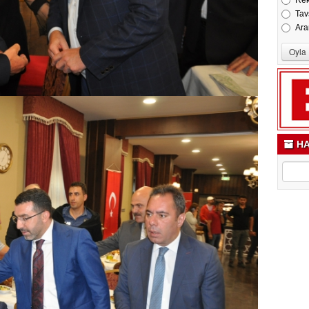
Re
Tav
Ara
HA