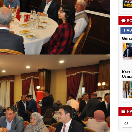
SO
HAB
Gürso
Kars 
Uzma
HA