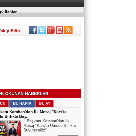
İlanlar
Takip Edin :
K OKUNAN HABERLER
ÜN
BU HAFTA
BU AY
şkanı Karahan'dan İlk Mesaj "Kars'ta
 Birlikte Büy..
İl Başkanı Karahan'dan İlk
Mesaj "Kars'ta Umudu Birlikte
Büyüteceğiz"