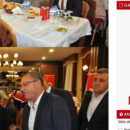
GA
AN
Web sit