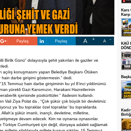
Kars 
Karşı
A
Paylaş
Paylaş
A
KAÜ 
DÖN
 Birlik Günü” dolayısıyla şehit yakınları ile gaziler ve
ledi.
ğin açılış konuşmasını yapan Belediye Başkanı Ötüken
Başka
r hain darbe girişimi göstermesin.” dedi.
, “15 Temmuz hain darbe girişiminin bu yıl 8’inci yıldönümü.
aman yürekli Gazi Karsımızın, Harakani Hazretlerinin
beraberlik içerisinde püskürttüler.” ifadesini kullandı.
n Vali Ziya Polat da , “Çok şükür çok büyük bir devletimiz
üyoruz ya ‘bu topraklar özel topraklar’ bu topraklarda
Kadir
lah’a şükür imanlı, inançlı, devletine, milletine,
Birli
or yetişmeye devam edecek. Kim ne oynarsa oynasınlar.
ce Türkiye Cumhuriyeti için değil, dünyaya adaleti sağlamak
 milletin silahlarıyla millete kurşun sıktılar. 15 Temmuz