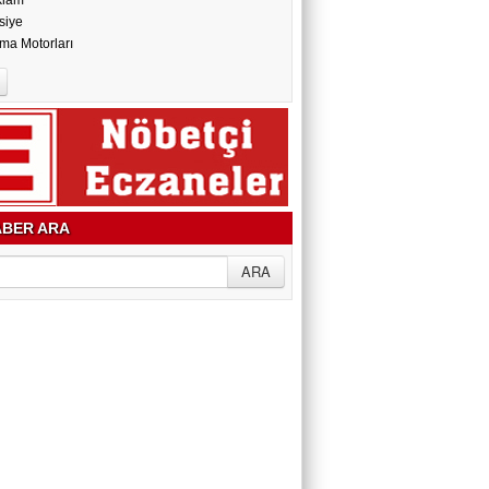
klam
siye
ma Motorları
BER ARA