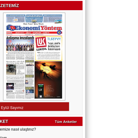
ZETEMİZ
KET
Tüm Anketler
emize nasıl ulaştınız?