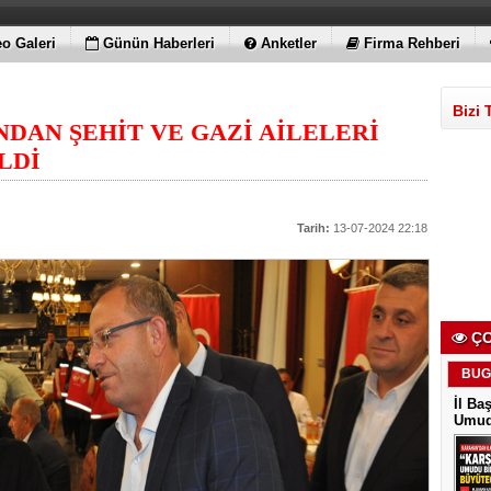
o Galeri
Günün Haberleri
Anketler
Firma Rehberi
Bizi 
NDAN ŞEHİT VE GAZİ AİLELERİ
LDİ
Tarih:
13-07-2024 22:18
ÇO
BUG
İl Ba
Umudu