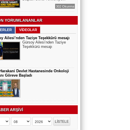
302 Okunma
N YORUMLANANLAR
ERLER
VİDEOLAR
y Ailesi’nden Taziye Teşekkürü mesajı
Gürsoy Ailesi’nden Taziye
Teşekkürü mesajı
Harakani Devlet Hastanesinde Onkoloji
nı Göreve Başladı
BER ARŞİVİ