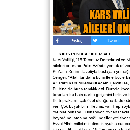
Paylaş
Tweetle
KARS PUSULA / ADEM ALP
Kars Valiliği, “15 Temmuz Demokrasi ve Milli
aileleri onuruna Polis Evi’nde yemek düzen
Kur'an-ı Kerim tilavetiyle başlayan yeme
Senger, “Allah bir daha bu millete böyle bi
AK Parti Kars Milletvekili Adem Çalkın ise
Bu bina da buna tanıklık etti. Burada koc
torunları bu hain darbe girişimini birlik ve 
Bu toprakların çok özel olduğunu ifade ede
var. Çok büyük bir milletimiz var. Hep söyl
oyunlar oynandı. Oynanıyor, oynanacakta, Al
bayrağına, atasına bağlı nesiller yetişiy
Evvel Allah milletimiz dimdik ayakta sade
için dimdik ayaktayız. 15 Temmuz’da hainler