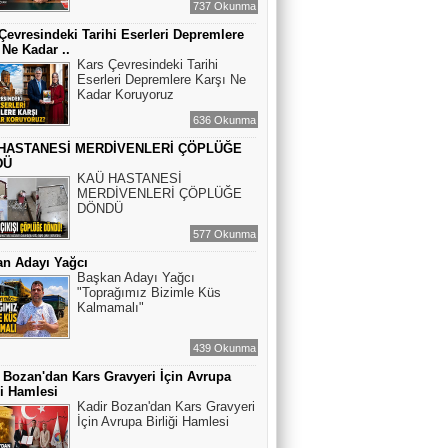
737 Okunma
Çevresindeki Tarihi Eserleri Depremlere
 Ne Kadar ..
Kars Çevresindeki Tarihi
Eserleri Depremlere Karşı Ne
Kadar Koruyoruz
636 Okunma
HASTANESİ MERDİVENLERİ ÇÖPLÜĞE
DÜ
KAÜ HASTANESİ
MERDİVENLERİ ÇÖPLÜĞE
DÖNDÜ
577 Okunma
n Adayı Yağcı
Başkan Adayı Yağcı
"Toprağımız Bizimle Küs
Kalmamalı"
439 Okunma
 Bozan'dan Kars Gravyeri İçin Avrupa
ği Hamlesi
Kadir Bozan'dan Kars Gravyeri
İçin Avrupa Birliği Hamlesi